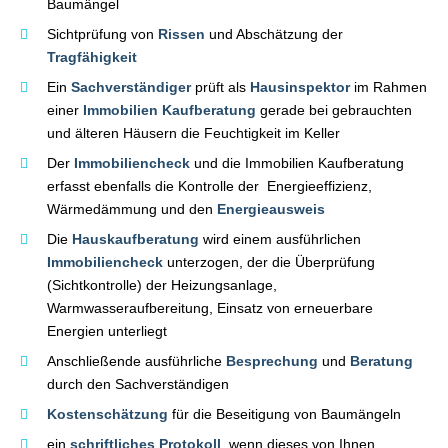
Baumängel
Sichtprüfung von
Rissen
und Abschätzung der
Tragfähigkeit
Ein
Sachverständiger
prüft als
Hausinspektor
im Rahmen
einer
Immobilien Kaufberatung
gerade bei gebrauchten
und älteren Häusern die Feuchtigkeit im Keller
Der
Immobiliencheck
und die Immobilien Kaufberatung
erfasst ebenfalls die Kontrolle der Energieeffizienz,
Wärmedämmung und den
Energieausweis
Die
Hauskaufberatung
wird einem ausführlichen
Immobiliencheck
unterzogen, der die Überprüfung
(Sichtkontrolle) der Heizungsanlage,
Warmwasseraufbereitung, Einsatz von erneuerbare
Energien unterliegt
Anschließende ausführliche
Besprechung
und
Beratung
durch den Sachverständigen
Kostenschätzung
für die Beseitigung von Baumängeln
ein
schriftliches Protokoll
, wenn dieses von Ihnen