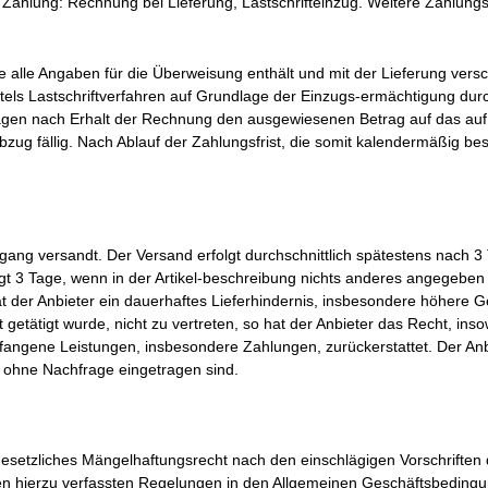
r Zahlung: Rechnung bei Lieferung, Lastschrifteinzug. Weitere Zahlun
alle Angaben für die Überweisung enthält und mit der Lieferung versc
ttels Lastschriftverfahren auf Grundlage der Einzugs-ermächtigung 
7 Tagen nach Erhalt der Rechnung den ausgewiesenen Betrag auf das a
ug fällig. Nach Ablauf der Zahlungsfrist, die somit kalendermäßig b
ng versandt. Der Versand erfolgt durchschnittlich spätestens nach 3 T
ägt 3 Tage, wenn in der Artikel-beschreibung nichts anderes angegeben 
Hat der Anbieter ein dauerhaftes Lieferhindernis, insbesondere höhere 
getätigt wurde, nicht zu vertreten, so hat der Anbieter das Recht, in
angene Leistungen, insbesondere Zahlungen, zurückerstattet. Der Anbi
 ohne Nachfrage eingetragen sind.
gesetzliches Mängelhaftungsrecht nach den einschlägigen Vorschriften
den hierzu verfassten Regelungen in den Allgemeinen Geschäftsbeding