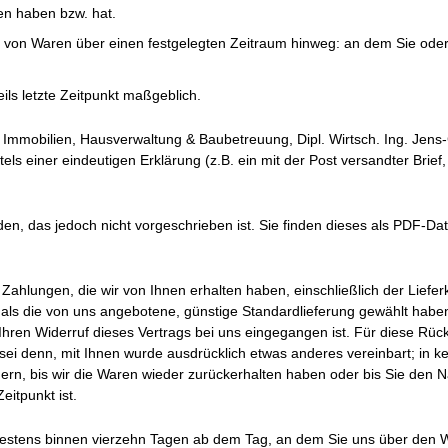
en haben bzw. hat.
 von Waren über einen festgelegten Zeitraum hinweg: an dem Sie oder ei
ils letzte Zeitpunkt maßgeblich.
Immobilien, Hausverwaltung & Baubetreuung, Dipl. Wirtsch. Ing. Jens
ttels einer eindeutigen Erklärung (z.B. ein mit der Post versandter Brief
n, das jedoch nicht vorgeschrieben ist. Sie finden dieses als PDF-Dat
Zahlungen, die wir von Ihnen erhalten haben, einschließlich der Liefe
 als die von uns angebotene, günstige Standardlieferung gewählt habe
Ihren Widerruf dieses Vertrags bei uns eingegangen ist. Für diese Rüc
 sei denn, mit Ihnen wurde ausdrücklich etwas anderes vereinbart; in
ern, bis wir die Waren wieder zurückerhalten haben oder bis Sie den 
itpunkt ist.
estens binnen vierzehn Tagen ab dem Tag, an dem Sie uns über den Wide