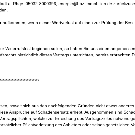
tadt a. Rbge. 05032-8000396, energie@hbz-immobilien.de zurückzusend
den.
r aufkommen, wenn dieser Wertverlust auf einen zur Prüfung der Besc
er Widerrufsfrist beginnen sollen, so haben Sie uns einen angemessen
srechts hinsichtlich dieses Vertrags unterrichten, bereits erbrachten
**************************
, soweit sich aus den nachfolgenden Gründen nicht etwas anderes erg
en diese Ansprüche auf Schadensersatz erhebt. Ausgenommen sind Sc
rtragspflichten, welche zur Erreichung des Vertragszieles notwendiger
ätzlicher Pflichtverletzung des Anbieters oder seines gesetzlichen Ver