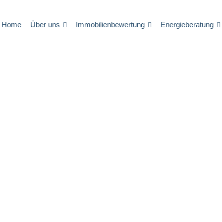
Home
Über uns
Immobilienbewertung
Energieberatung
il
Verkehrswertgutachten
Energieberatung (BAFA)
Baubeg
erenzen
Wertexpertise
Wärmeschutznachweis
Quali
tner
Erforderlichen Unterlagen
Energieausweis
Hausk
Wohnflächengutachten
Auftraggeber
Informationen